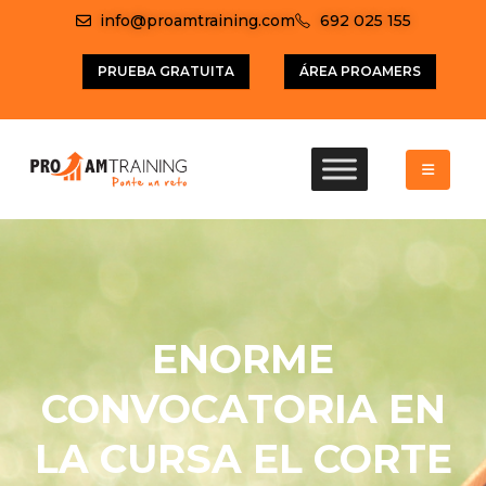
info@proamtraining.com
692 025 155
PRUEBA GRATUITA
ÁREA PROAMERS
ENORME
CONVOCATORIA EN
LA CURSA EL CORTE