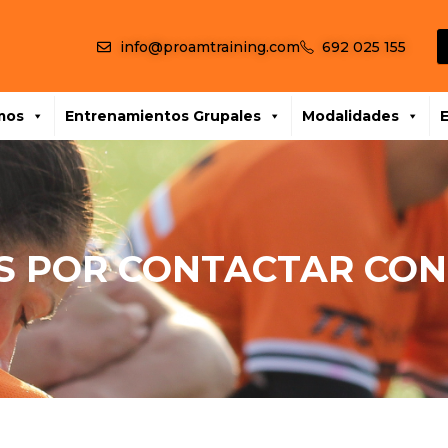
info@proamtraining.com
692 025 155
mos
Entrenamientos Grupales
Modalidades
S POR CONTACTAR CO