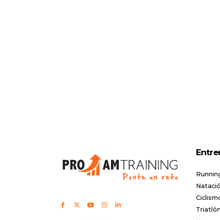
Entre
Runnin
Natació
Ciclism
Triatló