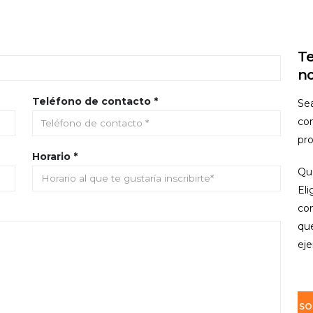
Te
no
Teléfono de contacto *
Se
co
pro
Horario *
Que
El
co
qu
eje
SO