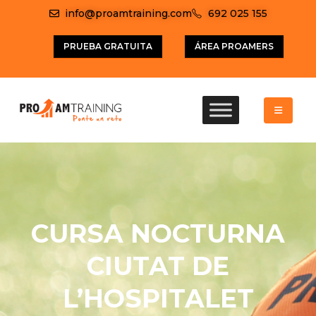
info@proamtraining.com
692 025 155
PRUEBA GRATUITA
ÁREA PROAMERS
CURSA NOCTURNA
CIUTAT DE
L’HOSPITALET