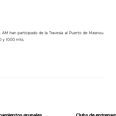
M han participado de la Travesía al Puerto de Masnou.
00 y 1000 mts.
namientos grupales
Clubs de entrena