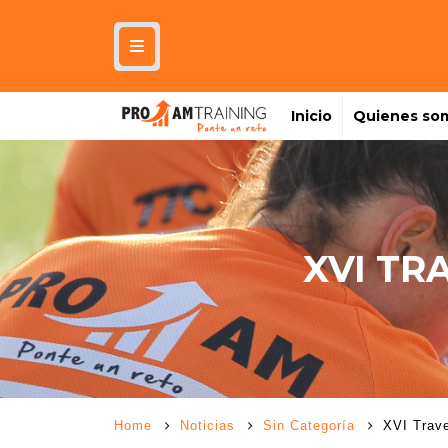
Inicio
Quienes so
XVI TR
Home
Noticias
Sin Categoría
XVI Trav