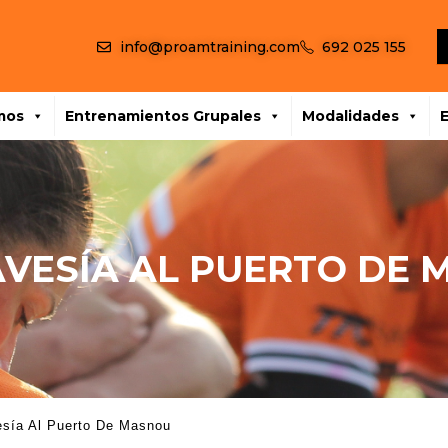
info@proamtraining.com
692 025 155
mos
Entrenamientos Grupales
Modalidades
AVESÍA AL PUERTO DE
esía Al Puerto De Masnou