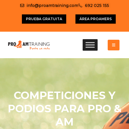
info@proamtraining.com
692 025 155
PRUEBA GRATUITA
ÁREA PROAMERS
COMPETICIONES Y
PODIOS PARA PRO &
AM