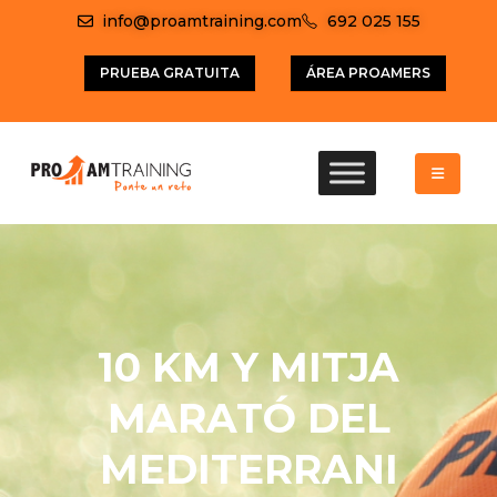
info@proamtraining.com
692 025 155
PRUEBA GRATUITA
ÁREA PROAMERS
10 KM Y MITJA
MARATÓ DEL
MEDITERRANI