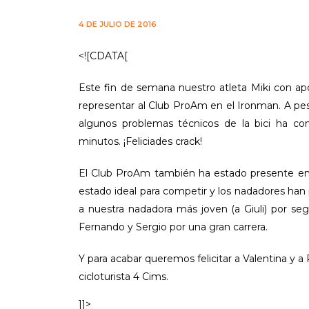
4 DE JULIO DE 2016
<![CDATA[
Este fin de semana nuestro atleta Miki con apo
representar al Club ProAm en el Ironman. A pes
algunos problemas técnicos de la bici ha co
minutos. ¡Feliciades crack!
El Club ProAm también ha estado presente en l
estado ideal para competir y los nadadores han
a nuestra nadadora más joven (a Giuli) por seg
Fernando y Sergio por una gran carrera.
Y para acabar queremos felicitar a Valentina y 
cicloturista 4 Cims.
]]>