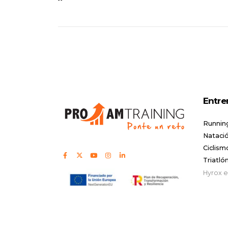
Entre
Runnin
Natació
Ciclism
Triatló
Hyrox 