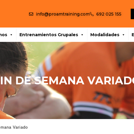
info@proamtraining.com
692 025 155
mos
Entrenamientos Grupales
Modalidades
FIN DE SEMANA VARIAD
emana Variado