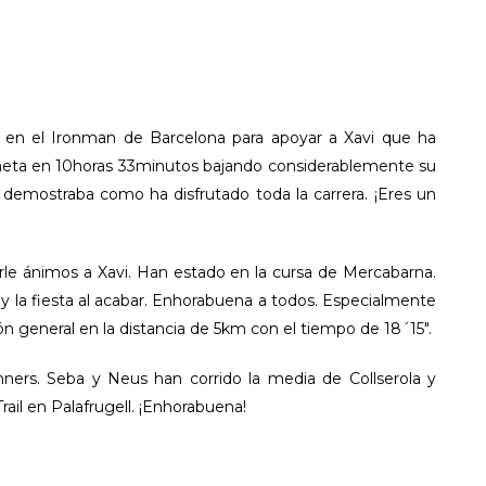
en el Ironman de Barcelona para apoyar a Xavi que ha
a meta en 10horas 33minutos bajando considerablemente su
demostraba como ha disfrutado toda la carrera. ¡Eres un
rle ánimos a Xavi. Han estado en la cursa de Mercabarna.
la fiesta al acabar. Enhorabuena a todos. Especialmente
ón general en la distancia de 5km con el tiempo de 18´15″.
unners. Seba y Neus han corrido la media de Collserola y
rail en Palafrugell. ¡Enhorabuena!