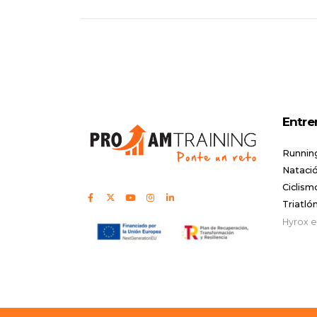
Entre
Runnin
Natació
Ciclism
Triatló
Hyrox 