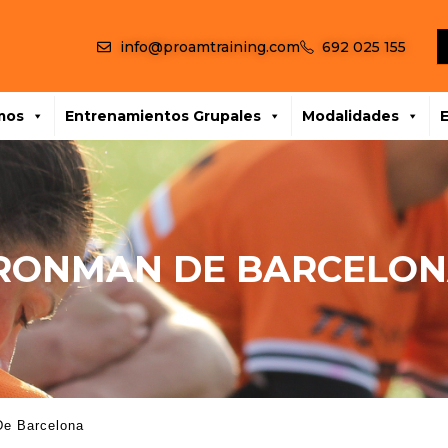
info@proamtraining.com
692 025 155
mos
Entrenamientos Grupales
Modalidades
RONMAN DE BARCELO
De Barcelona