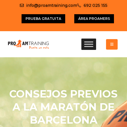
info@proamtraining.com
692 025 155
PRUEBA GRATUITA
ÁREA PROAMERS
CONSEJOS PREVIOS
A LA MARATÓN DE
BARCELONA