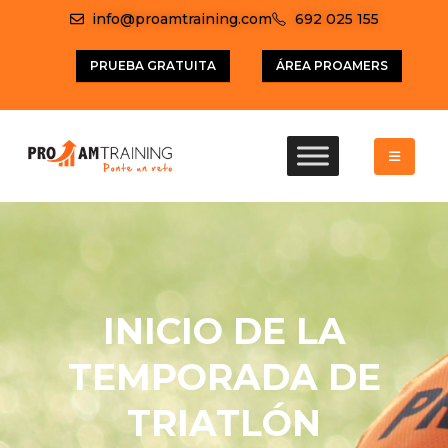
info@proamtraining.com
692 025 155
PRUEBA GRATUITA
ÁREA PROAMERS
INICIO DE LA
TEMPORADA DE
TRIATLÓN