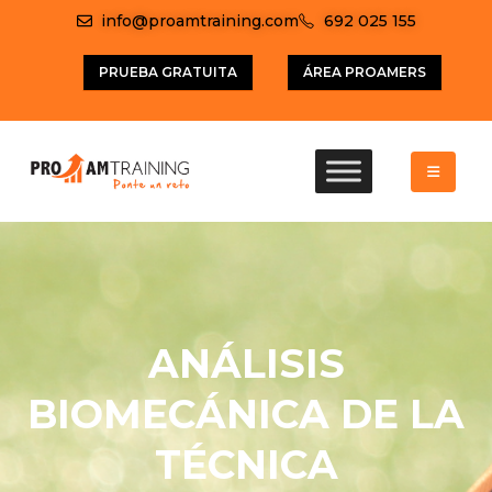
info@proamtraining.com
692 025 155
PRUEBA GRATUITA
ÁREA PROAMERS
ANÁLISIS
BIOMECÁNICA DE LA
TÉCNICA