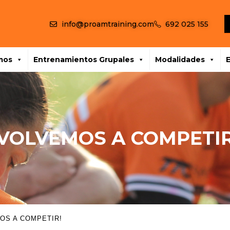
info@proamtraining.com
692 025 155
mos
Entrenamientos Grupales
Modalidades
¡VOLVEMOS A COMPETIR
OS A COMPETIR!