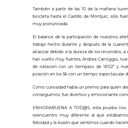
También a partir de las 10 de la mañana tuvi
bicicleta hasta el Castillo de Montjuïc, sólo f
muy pronunciada.
El balance de la participación de nuestros atl
trabajo hecho durante y después de la cuarent
alcanzar debido a la dureza de los recorridos,
han vuelto muy fuertes, Andrea Carroggio, nue
de natación con un tiempazo de 16'02" y nue
posición en los 5k con un tiempo espectacular de
Como curiosidad había un premio para quien dier
conseguimos, fue divertivo y emocionante correr
ENHORABUENA A TOD@S, esta prueba nos ha he
reencuentro muy diferente al que estábamos
felicidad y la ilusión que sentimos cuando hac