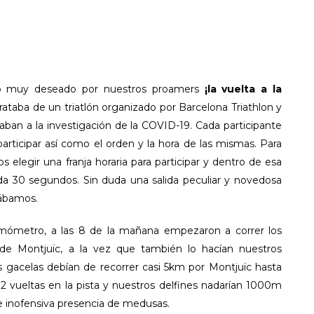
algo muy deseado por nuestros proamers
¡la vuelta a la
ataba de un triatlón organizado por Barcelona Triathlon y
aban a la investigación de la COVID-19. Cada participante
rticipar así como el orden y la hora de las mismas. Para
elegir una franja horaria para participar y dentro de esa
cada 30 segundos. Sin duda una salida peculiar y novedosa
rábamos.
rmómetro, a las 8 de la mañana empezaron a correr los
e Montjuïc, a la vez que también lo hacían nuestros
s gacelas debían de recorrer casi 5km por Montjuïc hasta
2 vueltas en la pista y nuestros delfines nadarían 1000m
 inofensiva presencia de medusas.