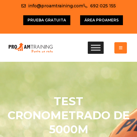
info@proamtraining.com
692 025 155
PRUEBA GRATUITA
ÁREA PROAMERS
TEST
CRONOMETRADO DE
5000M