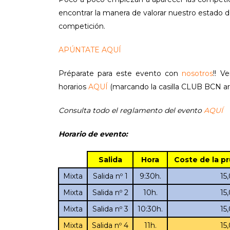
encontrar la manera de valorar nuestro estado d
competición.
APÚNTATE AQUÍ
Préparate para este evento con
nosotros
!! V
horarios
AQUÍ
(marcando la casilla CLUB BCN arri
Consulta todo el reglamento del evento
AQUÍ
Horario de evento:
Salida
Hora
Coste de la p
Mixta
Salida nº 1
9:30h.
15,00
Mixta
Salida nº 2
10h.
15,00
Mixta
Salida nº 3
10:30h.
15,00
Mixta
Salida nº 4
11h.
15,00