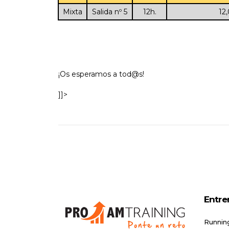
Mixta
Salida nº 5
12h.
12,00
¡Os esperamos a tod@s!
]]>
Entre
Runnin