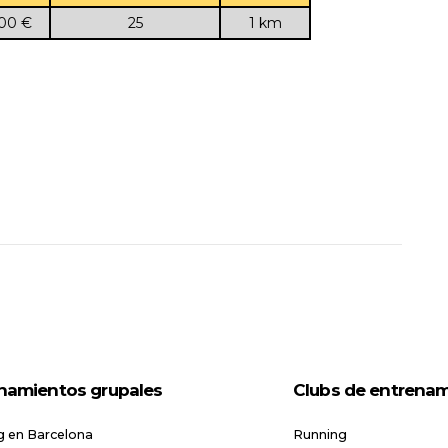
 €
25
1 km
namientos grupales
Clubs de entrena
g en Barcelona
Running