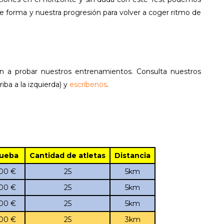
e forma y nuestra progresión para volver a coger ritmo de
en a probar nuestros entrenamientos. Consulta nuestros
ba a la izquierda) y
escríbenos
.
rueba
Cantidad de atletas
Distancia
 €
25
5km
 €
25
5km
 €
25
5km
 €
25
3km