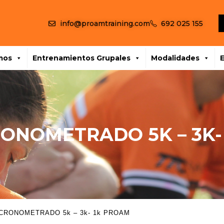
info@proamtraining.com
692 025 155
mos
Entrenamientos Grupales
Modalidades
RONOMETRADO 5K – 3K
 CRONOMETRADO 5k – 3k- 1k PROAM