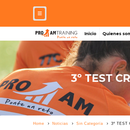
Inicio
Quienes so
3º TEST C
Home
Noticias
Sin Categoría
3º TEST