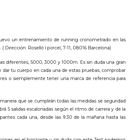
nuevo un entrenamiento de running cronometrado en las
( Dirección: Roselló í porcel, 7-11, 08016 Barcelona)
ncias diferentes, 5000, 3000 y 1000m. Es sin duda una gran
 dar tu cuerpo en cada una de estas pruebas, comprobar
iores o siemplemente tener una marca de referencia para
 manera que se cumplirán todas las medidas se seguridad
rá 5 salidas escalonadas según el ritmo de carrera y de la
cipantes cada una, desde las 9:30 de la mañana hasta las
iones en el horizonte y sin duda con este Test podemos