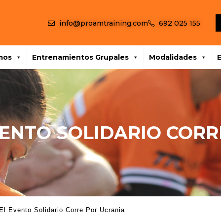
info@proamtraining.com
692 025 155
mos
Entrenamientos Grupales
Modalidades
VENTO SOLIDARIO COR
El Evento Solidario Corre Por Ucrania