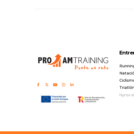
Entre
Runnin
Natació
Ciclism
Triatló
Hyrox 