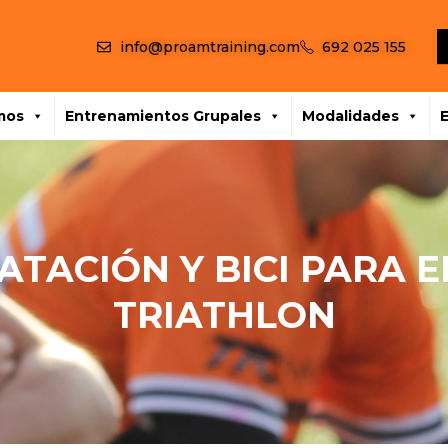
info@proamtraining.com
692 025 155
mos
Entrenamientos Grupales
Modalidades
ATACIÓN Y BICI PARA 
TRIATHLON