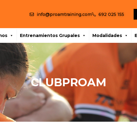
info@proamtraining.com
692 025 155
mos
Entrenamientos Grupales
Modalidades
CLUBPROAM