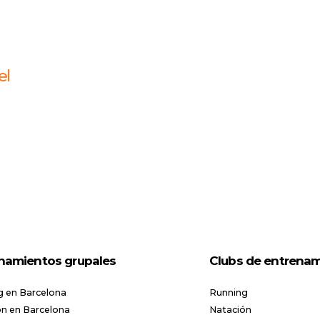
el
namientos grupales
Clubs de entrena
g en Barcelona
Running
n en Barcelona
Natación