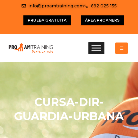
info@proamtraining.com
692 025 155
PRUEBA GRATUITA
ÁREA PROAMERS
CURSA-DIR-
GUARDIA-URBANA