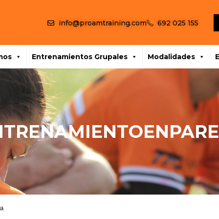
info@proamtraining.com
692 025 155
mos
Entrenamientos Grupales
Modalidades
NTRENAMIENTOENPARE
ja