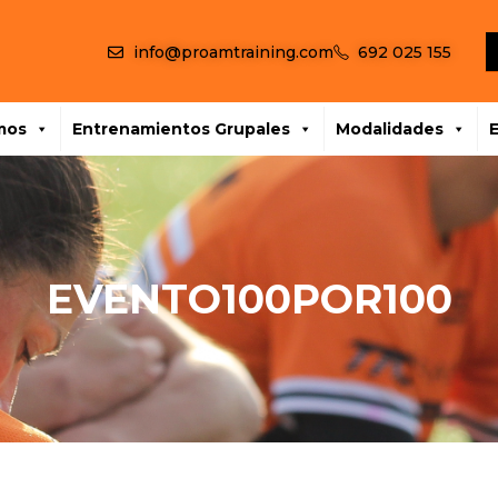
info@proamtraining.com
692 025 155
mos
Entrenamientos Grupales
Modalidades
EVENTO100POR100