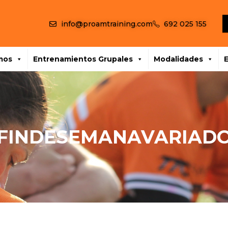
info@proamtraining.com
692 025 155
mos
Entrenamientos Grupales
Modalidades
FINDESEMANAVARIAD