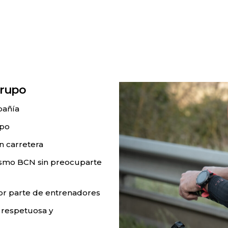
grupo
pañía
upo
n carretera
ismo BCN sin preocuparte
por parte de entrenadores
 respetuosa y