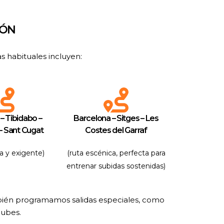
IÓN
s habituales incluyen:
– Tibidabo –
Barcelona – Sitges – Les
 – Sant Cugat
Costes del Garraf
ca y exigente)
(ruta escénica, perfecta para
entrenar subidas sostenidas)
mbién programamos salidas especiales, como
lubes.