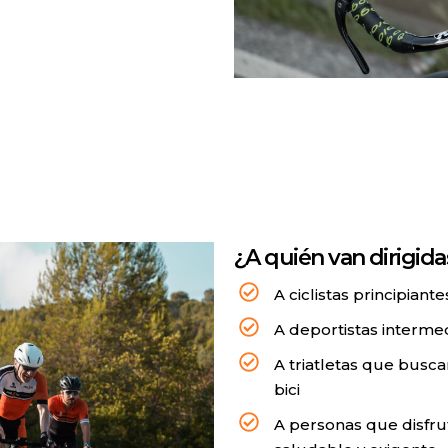
¿A quién van dirigidas
A ciclistas principia
A deportistas interme
A triatletas que busc
bici
A personas que disfrut