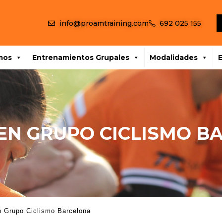
info@proamtraining.com
692 025 155
mos
Entrenamientos Grupales
Modalidades
 EN GRUPO CICLISMO B
n Grupo Ciclismo Barcelona