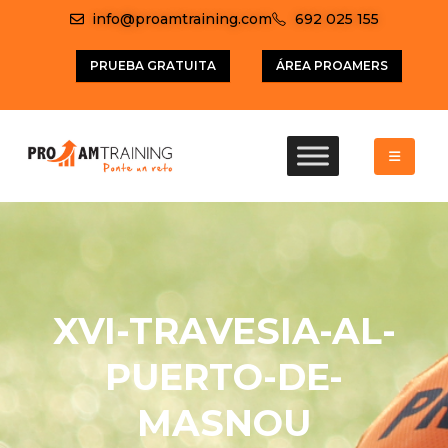
info@proamtraining.com
692 025 155
PRUEBA GRATUITA
ÁREA PROAMERS
XVI-TRAVESIA-AL-
PUERTO-DE-
MASNOU